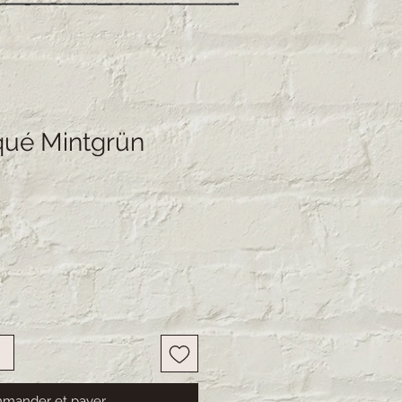
qué Mintgrün
mander et payer