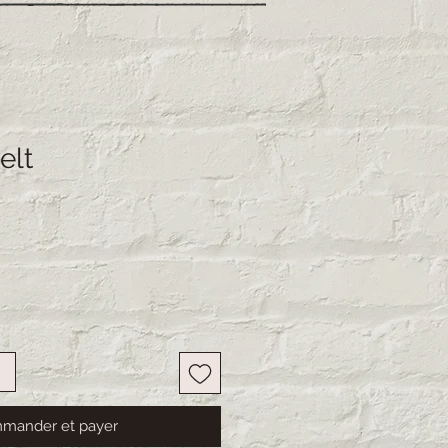
elt
mander et payer