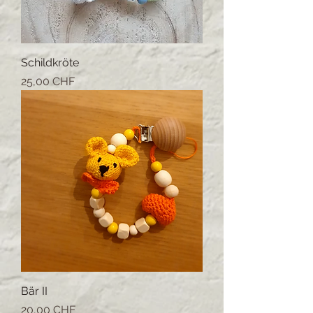
Schildkröte
Prix
25,00 CHF
Bär II
Prix
20,00 CHF