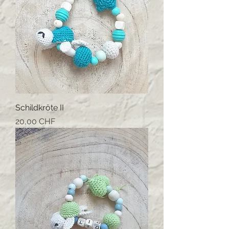
Schildkröte II
Prix
20,00 CHF