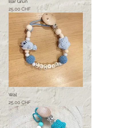
Bär Grün
Prix
25,00 CHF
Wal
Prix
25,00 CHF