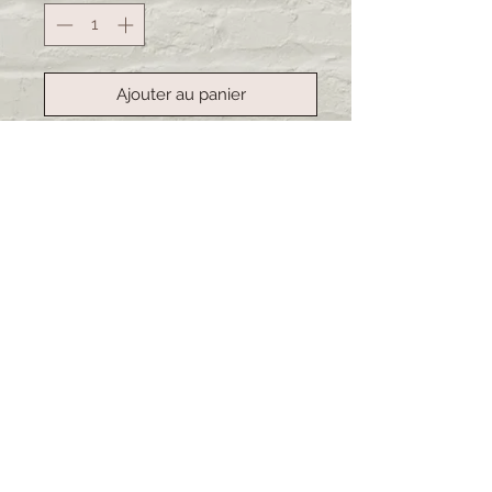
Ajouter au panier
Commander et payer
Selbstgemachte Schnullerkette mit
oder ohne Namen.
Farbe und Tier sind frei wählbar.
Schreibe deinen Wunsch inkl. falls
erwünscht den Namen in den
Kommentar.
Lieferzeit: 3-4 Wochen (bei
grösseren Bestellungen kann sich
die Lieferzeit verschieben)