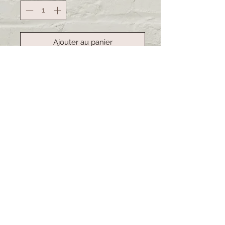
Ajouter au panier
Commander et payer
Handgemachte Kartoffelsäcke.
Ideal um Kartoffeln warm zu halten
oder kann auch gut als Brotsack
dienen. Das Material ist abwaschbar.
Lieferzeit: 3-4 Wochen (bei
grösseren Bestellungen kann sich
die Lieferzeit verschieben)