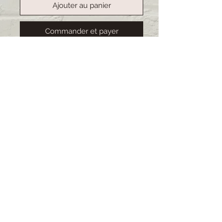
Ajouter au panier
Commander et payer
Handgemachte Etuis, ideal für
Pflegepersonal. Stiftehalter
integriert sowie desinfizierbares
Material. Alles Unikate.
Deshalb ist
das Original nicht immer ganz
indentisch mit dem Bild.
Lieferzeit: 2-3 Wochen (bei
grösseren Bestellungen kann sich
die Lieferzeit verlängern)
© 2021 impressum by Muscalina
7000 Chur