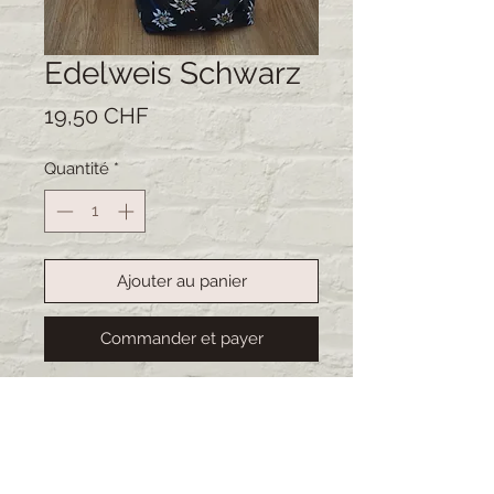
Edelweis Schwarz
Prix
19,50 CHF
Quantité
*
Ajouter au panier
Commander et payer
Handgemachte Kartoffelsäcke.
Ideal um Kartoffeln warm zu halten
oder kann auch gut als Brotsack
dienen. Das Material ist abwaschbar.