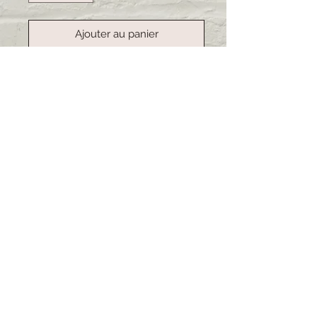
Ajouter au panier
Commander et payer
Handgemachte Kartoffelsäcke.
Ideal um Kartoffeln warm zu halten
oder kann auch gut als Brotsack
dienen. Das Material ist abwaschbar.
Lieferzeit: 3-4 Wochen (bei
grösseren Bestellungen kann sich
die Lieferzeit verschieben)
© 2021 impressum by Muscalina
7000 Chur
lina@muscalina-selbstgemacht.com