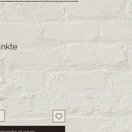
unkte
mander et payer