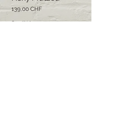
Prix
139,00 CHF
Quantité
*
Ajouter au panier
Commander et payer
40%husky wolle 40 %merino
20%alpaka onesize dunkel braun
139,- 7 tage lieferseit
© 2021 impressum by Muscalina
7000 Chur