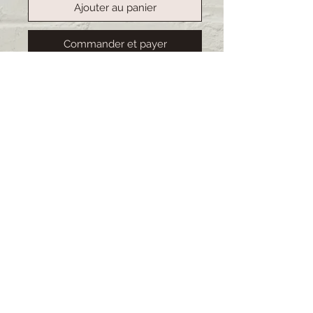
Ajouter au panier
Commander et payer
Handgemachte Etuis, ideal für
Pflegepersonal. Stiftehalter
integriert sowie desinfizierbares
Material. Alles Unikate.
Deshalb ist
das Original nicht immer ganz
indentisch mit dem Bild.
Lieferzeit: 2-3 Wochen (bei
grösseren Bestellungen kann sich
die Lieferzeit verlängern)
© 2021 impressum by Muscalina
7000 Chur