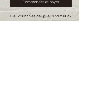
Commander et payer
Die Scrunchies der 90er sind zurück
und sorgen mit ihrer Vielfältigkeit
für einen Farbtupfer im Alltag.Die
Scrunchies schonen die Haare und
sind durch ihre Anpassungsfähigkeit
sehr beliebt.Alle Scrunchies sind
selbstgemacht, es gibt eine grosse
Auswahl an Stoffe und Grössen. Die
Scrunchies sind waschbar.
Lieferzeit: 2-4 Wochen (bei
grösseren Bestellungen kann sich
die Lieferzeit verschieben)
© 2021 impressum by Muscalina