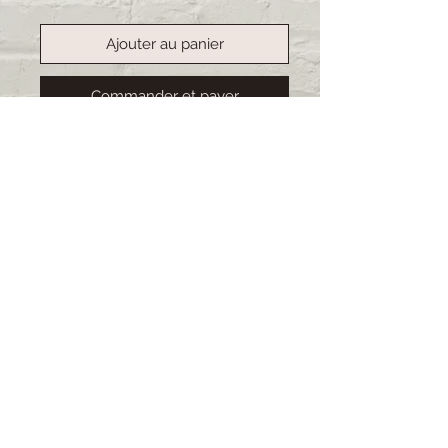
Ajouter au panier
Commander et payer
Handgemachte Etuis, ideal für
Pflegepersonal. Stiftehalter
integriert sowie desinfizierbares
Material. Alles Unikate.
Deshalb ist
das Original nicht immer ganz
indentisch mit dem Bild.
Lieferzeit: 2-3 Wochen (bei
grösseren Bestellungen kann sich
die Lieferzeit verlängern)