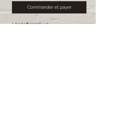
Commander et payer
1 Kartoffelsack + 2
Racletteuntersetzer, alles
handgemacht.
Stoff vom Kartoffelsack und Farbe
von den Untersetzer dürfen frei
gewählt und kombiniert werden.
Bitte schreibe deine Wünsche in
den Kommentar.
Lieferzeit ca. 4 Wochen (Bei
grossen Bestellungen kann die
Lieferzeit varieren)
© 2021 impressum by Muscalina