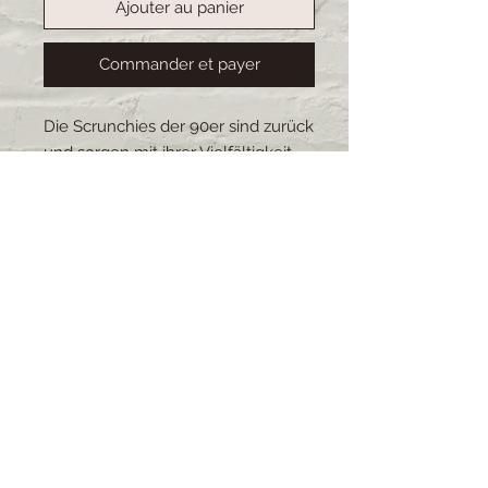
Ajouter au panier
Commander et payer
Die Scrunchies der 90er sind zurück
und sorgen mit ihrer Vielfältigkeit
für einen Farbtupfer im Alltag.Die
Scrunchies schonen die Haare und
sind durch ihre Anpassungsfähigkeit
sehr beliebt.Alle Scrunchies sind
selbstgemacht, es gibt eine grosse
Auswahl an Stoffe und Grössen. Die
Scrunchies sind waschbar.
1 Stück pro Bestellung.
Lieferzeit: 2-4 Wochen (bei
grösseren Bestellungen kann sich
die Lieferzeit verschieben)