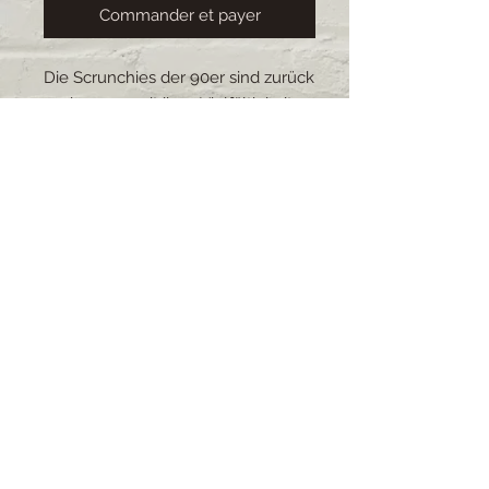
Commander et payer
Die Scrunchies der 90er sind zurück
und sorgen mit ihrer Vielfältigkeit
für einen Farbtupfer im Alltag.Die
Scrunchies schonen die Haare und
sind durch ihre Anpassungsfähigkeit
sehr beliebt.Alle Scrunchies sind
selbstgemacht, es gibt eine grosse
Auswahl an Stoffe und Grössen. Die
Scrunchies sind waschbar.
Lieferzeit: 2-4 Wochen (bei
grösseren Bestellungen kann sich
die Lieferzeit verschieben)