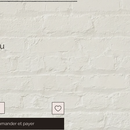
au
mander et payer